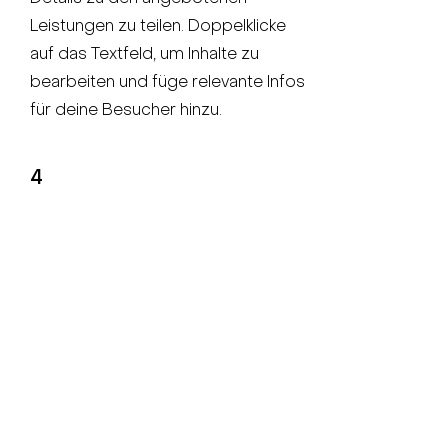
Leistungen zu teilen. Doppelklicke
auf das Textfeld, um Inhalte zu
bearbeiten und füge relevante Infos
für deine Besucher hinzu.
4
Leistungsname
Dies ist deine Leistungsseite. Das
ist die ideale Möglichkeit, um mehr
Details zu den angebotenen
Leistungen zu teilen. Doppelklicke
auf das Textfeld, um Inhalte zu
bearbeiten und füge relevante Infos