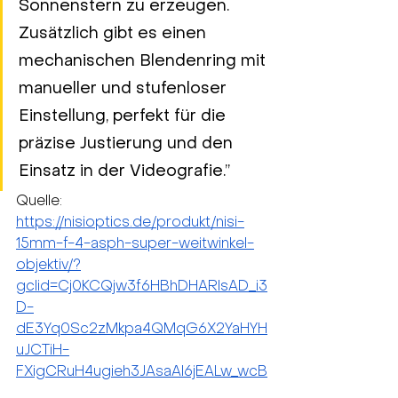
Sonnenstern zu erzeugen. 
Zusätzlich gibt es einen 
mechanischen Blendenring mit 
manueller und stufenloser 
Einstellung, perfekt für die 
präzise Justierung und den 
Einsatz in der Videografie.”
Quelle: 
https://nisioptics.de/produkt/nisi-
15mm-f-4-asph-super-weitwinkel-
objektiv/?
gclid=Cj0KCQjw3f6HBhDHARIsAD_i3
D-
dE3Yq0Sc2zMkpa4QMqG6X2YaHYH
uJCTiH-
FXigCRuH4ugieh3JAsaAl6jEALw_wcB