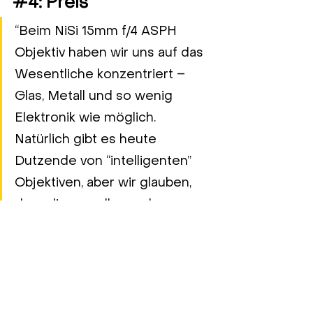
#4
: Preis
“Beim NiSi 15mm f/4 ASPH 
Objektiv haben wir uns auf das 
Wesentliche konzentriert – 
Glas, Metall und so wenig 
Elektronik wie möglich. 
Natürlich gibt es heute 
Dutzende von “intelligenten” 
Objektiven, aber wir glauben, 
dass die grundlegenden 
Aspekte immer die optische 
Qualität, die Konstruktion und 
der Gebrauch sind. Der 
Verzicht auf Autofokus, 